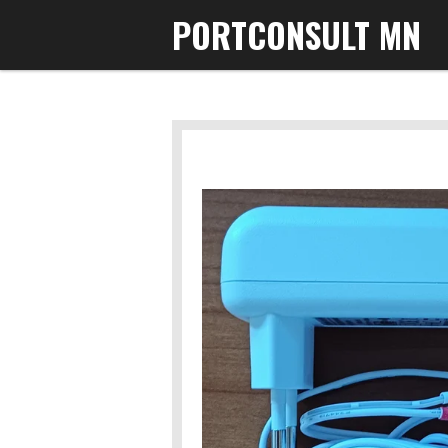
PORTCONSULT MN
Gå
til
hovedinnhold