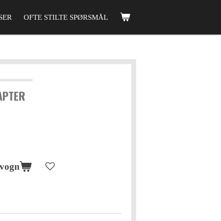
SER
OFTE STILTE SPØRSMÅL
APTER
evogn