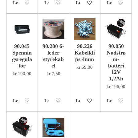
Legg til handlevogn
Legg til handlevogn
Legg til handlevogn
Legg til handl
90.045
90.200 6-
90.226
90.050
Spennin
leder
Kabelkli
Nødstrø
gsregula
styrekab
ps 4mm
m-
tor
el
batteri
kr 59,00
12V
kr 190,00
kr 7,50
1,2Ah
kr 196,00
Legg til handlevogn
Legg til handlevogn
Legg til handlevogn
Legg til handl