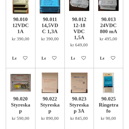
90.010
90.011
90.012
90.013
12VDC
14,5VD
12-18
24VDC
1A
C 1,3A
VDC
800 mA
1,5A
kr 390,00
kr 390,00
kr 495,00
kr 649,00
Legg til handlevogn
Legg til handlevogn
Legg til handlevogn
Legg til handl
90.020
90.022
90.023
90.025
Styreska
Styreska
Styreska
Ringetra
p
p
p 3A
fo
kr 590,00
kr 890,00
kr 845,00
kr 90,00