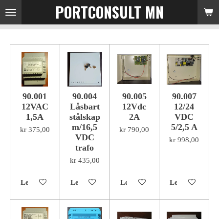
PORTCONSULT MN
Gå
til
hovedinnhold
90.001
90.004
90.005
90.007
12VAC
Låsbart
12Vdc
12/24
1,5A
stålskap
2A
VDC
m/16,5
5/2,5 A
kr 375,00
kr 790,00
VDC
kr 998,00
trafo
kr 435,00
Legg til handlevogn
Legg til handlevogn
Legg til handlevogn
Legg til handl