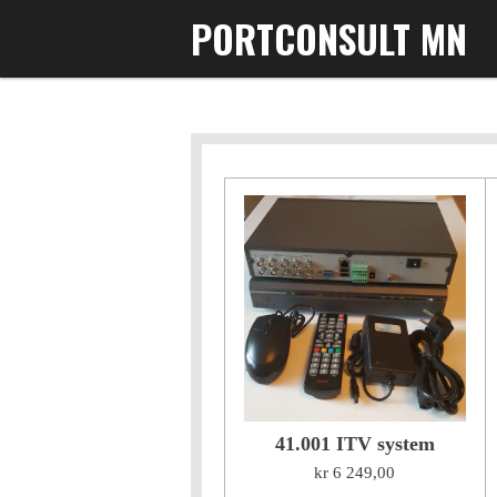
PORTCONSULT MN
Gå
til
hovedinnhold
41.001 ITV system
kr 6 249,00