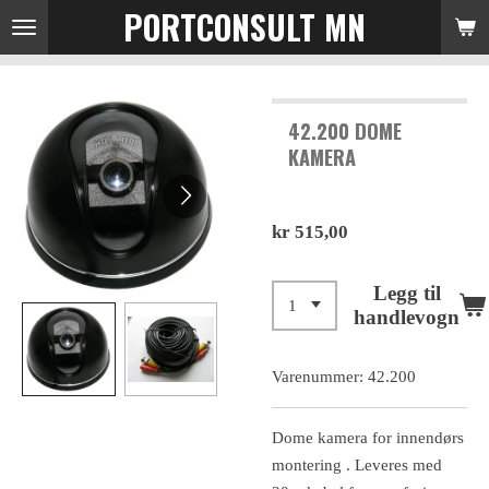
PORTCONSULT MN
Gå
til
hovedinnhold
42.200 DOME
KAMERA
kr 515,00
Legg til
handlevogn
Varenummer:
42.200
Dome kamera for innendørs
montering . Leveres med