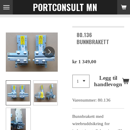
PORTCONSULT MN
Gå
til
hovedinnhold
80.136
BUNNBRAKETT
kr 1 349,00
Legg til
handlevogn
Varenummer:
80.136
Bunnbrakett med
wirebruddsikring for