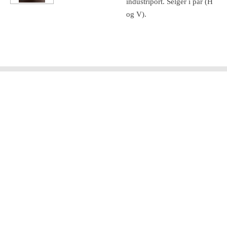
industriport. Selger i par (H
og V).