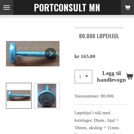
PORTCONSULT MN
Gå
til
hovedinnhold
80.006 LØPEHJUL
kr 165,00
Legg til
handlevogn
Varenummer:
80.006
Løpehjul i stål med
kulelager. Diam.: hjul =
50mm, aksling = 11mm.