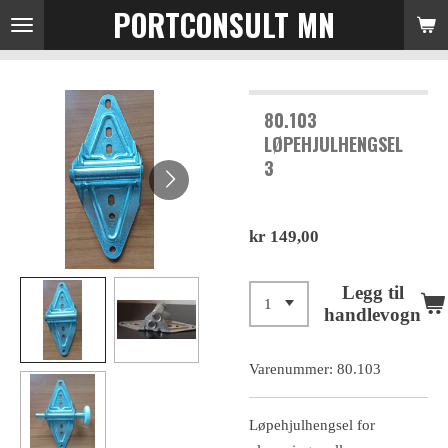
PORTCONSULT MN
Gå
til
hovedinnhold
80.103
LØPEHJULHENGSEL
3
kr 149,00
Legg til
handlevogn
Varenummer:
80.103
Løpehjulhengsel for