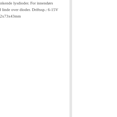
inkende lysdioder. For innendørs
 linde over dioder. Driftssp.: 6-15V
122x73x43mm