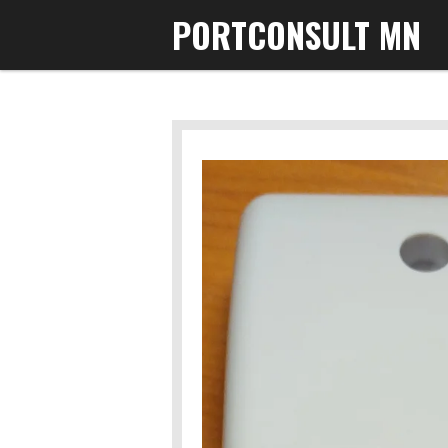
PORTCONSULT MN
Gå
til
hovedinnhold