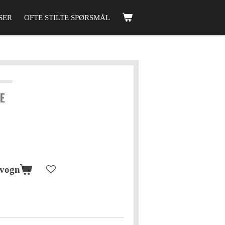
SER
OFTE STILTE SPØRSMÅL
NE
evogn