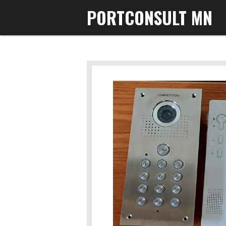
PORTCONSULT MN
Gå
til
hovedinnhold