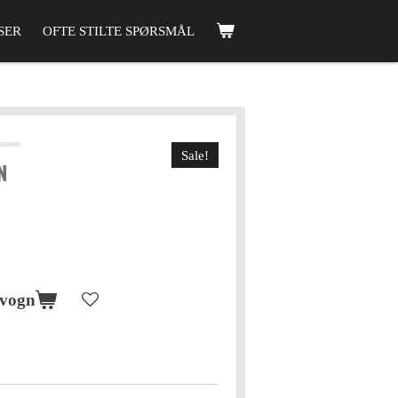
SER
OFTE STILTE SPØRSMÅL
Sale!
N
evogn