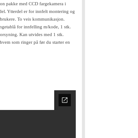
elefon pakke med CCD fargekamera i
del. Ytterdel er for innfelt montering og
 brukere. To veis kommunikasjon.
ngetablå for innfelling m/kode, 1 stk.
forsyning. Kan utvides med 1 stk.
e hvem som ringer på før du starter en