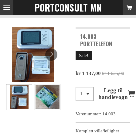
PORTCONSULT MN
Gå
til
hovedinnhold
14.003
PORTTELEFON
Sale!
kr 1 137,00
kr 1 625,00
Legg til
handlevogn
Varenummer:
14.003
Komplett villa/leilighet