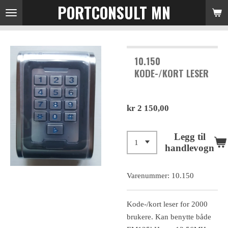
PORTCONSULT MN
Gå
til
hovedinnhold
10.150
KODE-/KORT LESER
kr 2 150,00
Legg til
handlevogn
Varenummer:
10.150
Kode-/kort leser for 2000
brukere. Kan benytte både