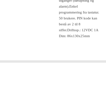
utganger (døråpning og
alarm).Enkel
programmering fra tastatur.
50 brukere. PIN kode kan
bestå av 2 til 8
siffer.Driftssp.: 12VDC 1A
Dim: 86x130x25mm