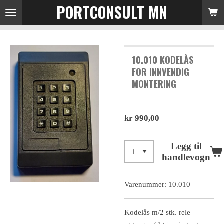
PORTCONSULT MN
Gå
til
hovedinnhold
10.010 KODELÅS
FOR INNVENDIG
MONTERING
kr 990,00
Legg til
handlevogn
Varenummer:
10.010
Kodelås m/2 stk. rele