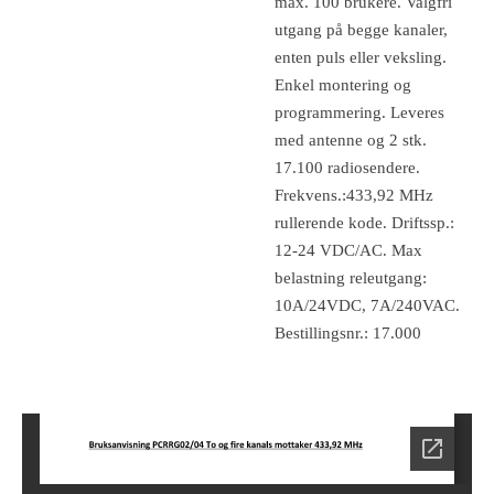
max. 100 brukere. Valgfri
utgang på begge kanaler,
enten puls eller veksling.
Enkel montering og
programmering. Leveres
med antenne og 2 stk.
17.100 radiosendere.
Frekvens.:433,92 MHz
rullerende kode. Driftssp.:
12-24 VDC/AC. Max
belastning releutgang:
10A/24VDC, 7A/240VAC.
Bestillingsnr.: 17.000