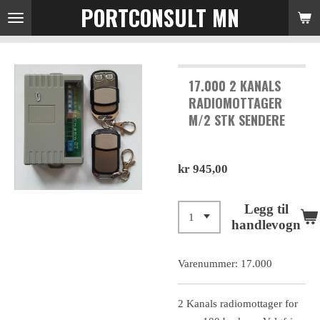
PORTCONSULT MN
Gå
til
hovedinnhold
17.000 2 KANALS
RADIOMOTTAGER
M/2 STK SENDERE
kr 945,00
Legg til
handlevogn
Varenummer:
17.000
2 Kanals radiomottager for