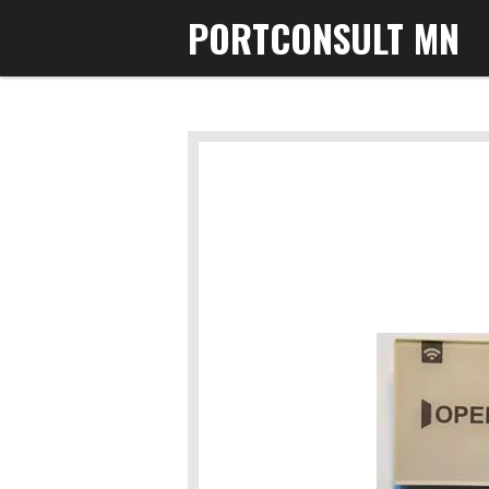
PORTCONSULT MN
Gå
til
hovedinnhold