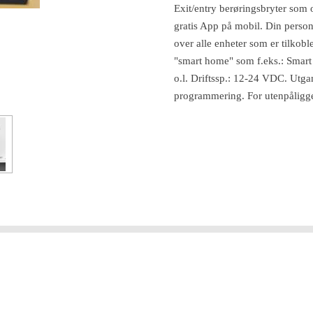
Exit/entry berøringsbryter som 
gratis App på mobil. Din personl
over alle enheter som er tilkob
"smart home" som f.eks.: Smar
o.l. Driftssp.: 12-24 VDC. Utg
programmering. For utenpålig