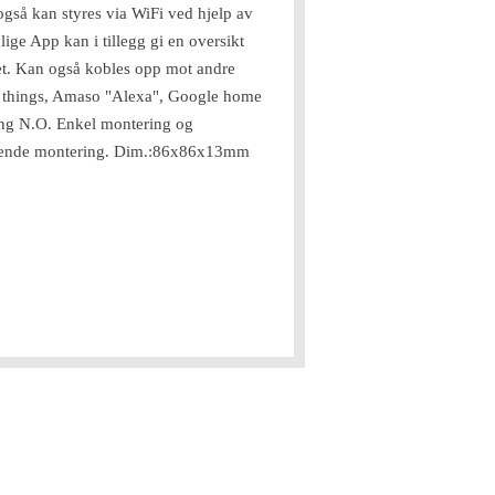
også kan styres via WiFi ved hjelp av
ige App kan i tillegg gi en oversikt
let. Kan også kobles opp mot andre
t things, Amaso "Alexa", Google home
ang N.O. Enkel montering og
gende montering. Dim.:86x86x13mm