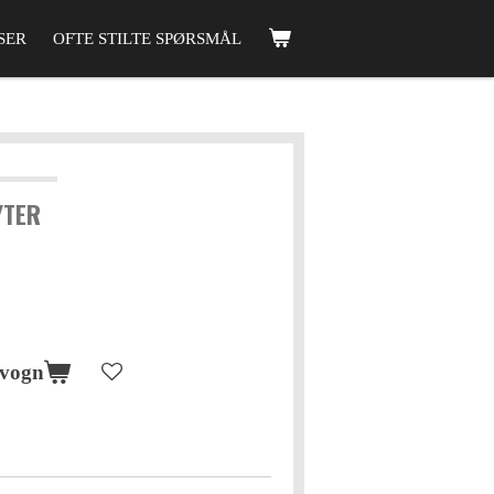
SER
OFTE STILTE SPØRSMÅL
YTER
evogn